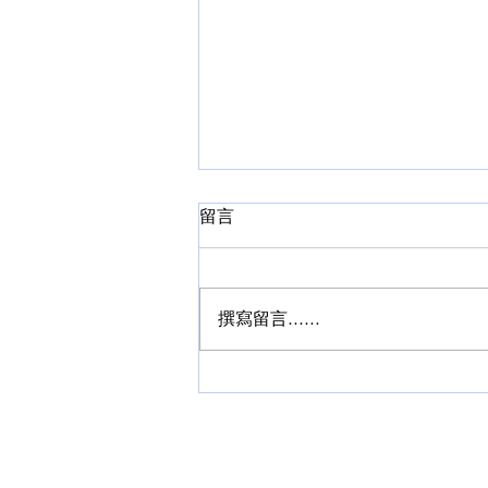
留言
撰寫留言......
香港醫社基金會支持「小而
同・大連結」匹克球同樂日 關
注軟骨發育不全症患者用藥困
境 促請完善罕見病治療資助
HONG KONG HEALTH AND SOCIAL CARE FOUNDATI