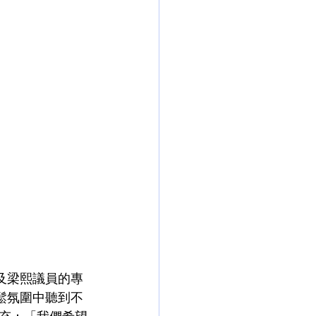
及梁熙議員的專
鬆氛圍中聽到不