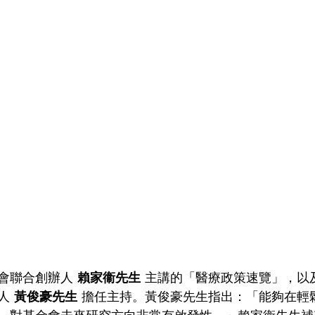
會聯合創辦人 
賴家衞先生
 主講的「醫療政策速覽」，以
人 
黃俊豪先生
 擔任主持。黃俊豪先生指出：「能夠在輕