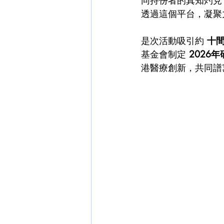
同持份者的真知灼見
透過這個平台，凝聚
是次活動吸引約 
十
基金會制定 
2026
港醫療創新，共同譜