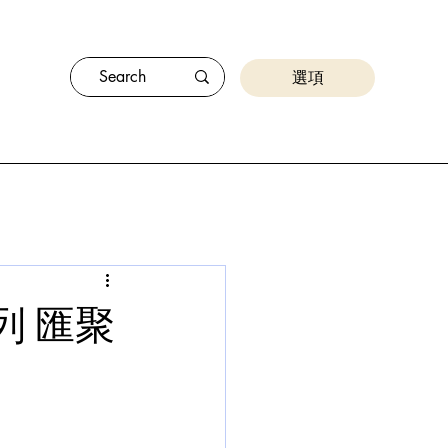
選項
 匯聚